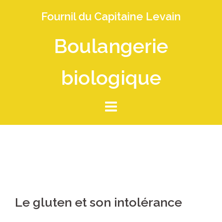
Skip
Fournil du Capitaine Levain
to
content
Boulangerie
biologique
Le gluten et son intolérance