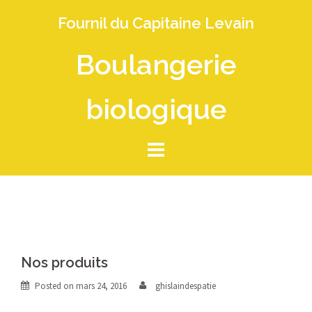
Skip
Fournil du Capitaine Levain
to
content
Boulangerie
biologique
Nos produits
Posted on
mars 24, 2016
ghislaindespatie