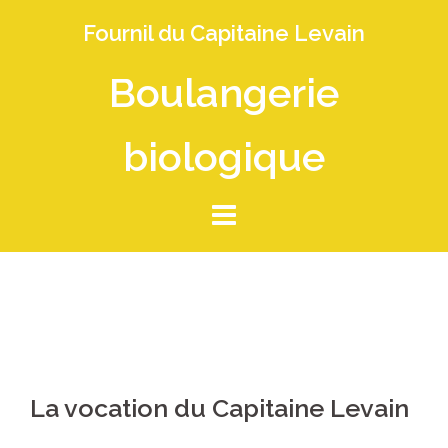
Skip
Fournil du Capitaine Levain
to
content
Boulangerie
biologique
La vocation du Capitaine Levain